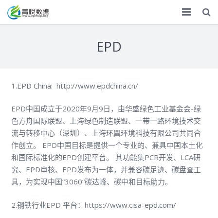
首页
EPD
ESG
气候双碳
1.EPD China: http://www.epdchina.cn/
化学品
EPD中国成立于2020年9月9日，由华盛绿色工业基金会-绿
色方舟国际联盟、上海绿色制造联盟、一带一路环境技术交
数据服务
流与转移中心（深圳）、上海环翼环境科技有限公司共同合
专题调研
作创立。 EPD中国目标是提供一个专业的、兼具中国本土化
和国际标准化的EPD创建平台。 其功能集PCR开发、LCA研
调研报告
究、EPD审核、EPD发布为一体，并兼容碳足迹、碳盘查工
具，为实现中国“3060“碳达峰、碳中和目标助力。
捐赠
2.钢铁行业EPD 平台：https://www.cisa-epd.com/
关于