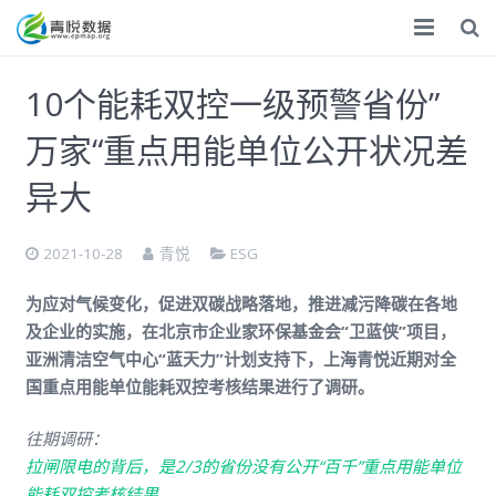
首页
10个能耗双控一级预警省份”
ESG
万家“重点用能单位公开状况差
气候双碳
异大
化学品
2021-10-28
青悦
ESG
数据服务
为应对气候变化，促进双碳战略落地，推进减污降碳在各地
专题调研
及企业的实施，在北京市企业家环保基金会“卫蓝侠”项目，
亚洲清洁空气中心“蓝天力”计划支持下，上海青悦近期对全
调研报告
国重点用能单位能耗双控考核结果进行了调研。
捐赠
往期调研：
拉闸限电的背后，是2/3的省份没有公开“百千”重点用能单位
关于
能耗双控考核结果