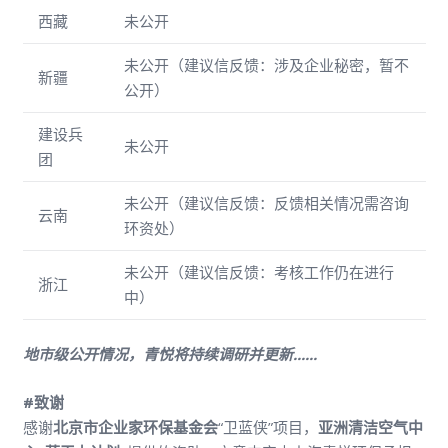
西藏
未公开
未公开（建议信反馈：涉及企业秘密，暂不
新疆
公开）
建设兵
未公开
团
未公开（建议信反馈：反馈相关情况需咨询
云南
环资处）
未公开（建议信反馈：考核工作仍在进行
浙江
中）
地市级公开情况，青悦将持续调研并更新......
#致谢
感谢
北京市企业家环保
基金会
“卫蓝侠”项目，
亚洲清洁空气中