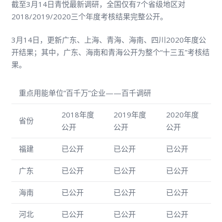
截至3月14日青悦最新调研，全国仅有7个省级地区对
2018/2019/2020三个年度考核结果完整公开。
3月14日，更新广东、上海、青海、海南、四川2020年度公
开结果；其中，广东、海南和青海公开为整个“十三五”考核结
果。
重点用能单位“百千万”企业——百千调研
2018年度
2019年度
2020年度
省份
公开
公开
公开
福建
已公开
已公开
已公开
广东
已公开
已公开
已公开
海南
已公开
已公开
已公开
河北
已公开
已公开
已公开