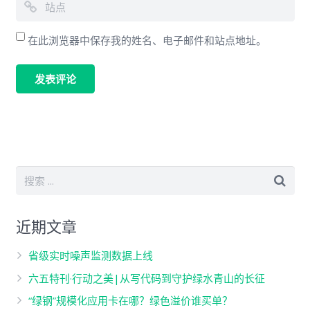
在此浏览器中保存我的姓名、电子邮件和站点地址。
近期文章
省级实时噪声监测数据上线
六五特刊·行动之美|从写代码到守护绿水青山的长征
“绿钢”规模化应用卡在哪？绿色溢价谁买单？