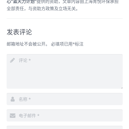
心“蓝天力计划”
提供的资助，文章内容由上海青悦环保承担
全部责任，与资助方政策及立场无关。
发表评论
邮箱地址不会被公开。
必填项已用
*
标注