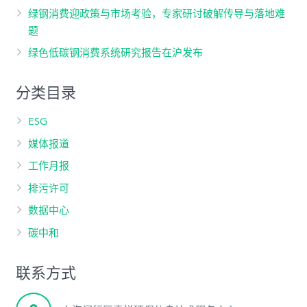
绿钢消费迎政策与市场考验，专家研讨破解传导与落地难
题
绿色低碳钢消费系统研究报告在沪发布
分类目录
ESG
媒体报道
工作月报
排污许可
数据中心
碳中和
联系方式