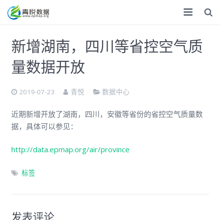
首页
新增湖南，四川等省控空气质
ESG
量数据开放
气候双碳
2019-07-23
青悦
数据中心
化学品
近期新增开放了湖南，四川，安徽等省份的省控空气质量数
数据服务
据，具体可以参见：
专题调研
http://data.epmap.org/air/province
调研报告
标签
捐赠
关于
发表评论