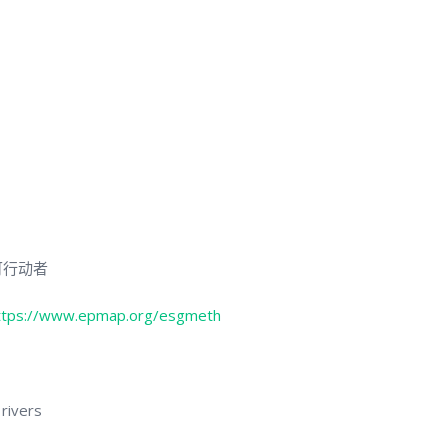
可行动者
ttps://www.epmap.org/esgmeth
 rivers