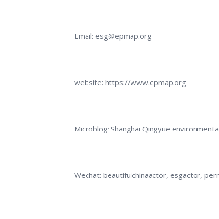
Email: esg@epmap.org
website: https://www.epmap.org
Microblog: Shanghai Qingyue environmental
Wechat: beautifulchinaactor, esgactor, per