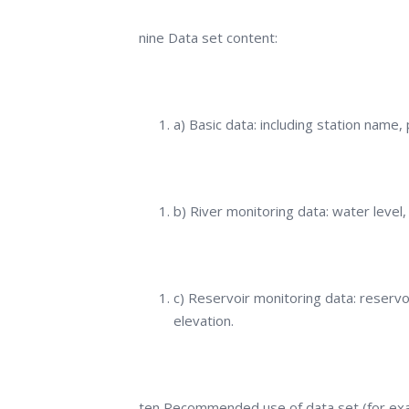
nine Data set content:
a) Basic data: including station name, 
b) River monitoring data: water level,
c) Reservoir monitoring data: reservoi
elevation.
ten Recommended use of data set (for examp