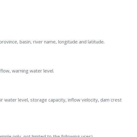
province, basin, river name, longitude and latitude.
 flow, warning water level.
r water level, storage capacity, inflow velocity, dam crest
le only, not limited to the following uses)