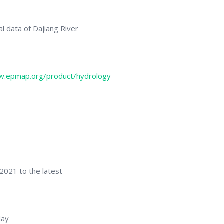
l data of Dajiang River
ew.epmap.org/product/hydrology
 2021 to the latest
day