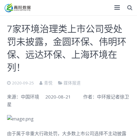
首页
7家环境治理类上市公司受处
ESG
罚未披露，金圆环保、伟明环
气候双碳
保、远达环保、上海环境在
化学品
列！
数据服务
2020-09-25
青悦
媒体报道
专题调研
来源：中国环境
2020-08-21
作者：中环报记者徐卫
星
调研报告
捐赠
关于
由于属于非重大行政处罚，大多数上市公司选择不主动披露